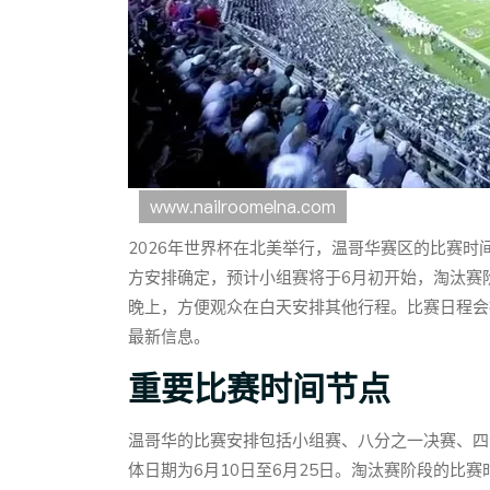
2026年世界杯在北美举行，温哥华赛区的比赛时
方安排确定，预计小组赛将于6月初开始，淘汰赛
晚上，方便观众在白天安排其他行程。比赛日程会
最新信息。
重要比赛时间节点
温哥华的比赛安排包括小组赛、八分之一决赛、四
体日期为6月10日至6月25日。淘汰赛阶段的比