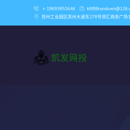
+ 19693851646
k8f88rundown@126.
苏州工业园区苏州大道东278号领汇商务广场1