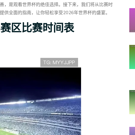
善，是观看世界杯的绝佳选择。接下来，我们将从比赛时
提供全面的指南，让你轻松享受2026年世界杯的盛宴。
华赛区比赛时间表