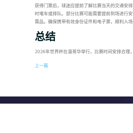
获得门票后，球迷应提前了解比赛当天的交通安排
时堵车或排队。部分比赛可能需要提前到场进行安
需品。确保携带有效身份证件和电子票，顺利入场
总结
2026年世界杯在温哥华举行，比赛时间安排合
上一篇