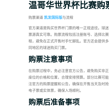
温哥华世界杯比赛购
购票渠道
凯发国际版
与流程
官方渠道是购买世界杯门票的唯一正规途径。球迷
票源真实可靠。购票流程包括注册账号、选择比赛
程，避免在正式开售时手忙脚乱。官方还会提供多
同地区的球迷购买门票。
购票注意事项
在购票过程中，务必注意官方公告，避免购买非正
座位的价格和位置，合理安排预算。部分比赛可能
注官方的购票提醒和公告，确保在开售当天及时抢
电子票或实体票，确保入场顺利。
购票后准备事项