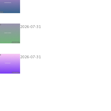
西班牙对佛得角主场球
衣的特色元素及其在世
界杯赛场上的视觉冲击力评测
2026-07-31
获取沙特对阵西班牙世
界杯赛程表PDF，了解
比赛时间和赛程安排指南
2026-07-31
荷兰对瑞典比赛经验总
结：关键战术布局与球
员表现对比分析