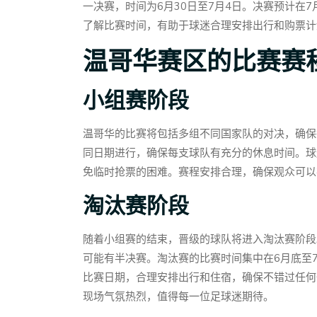
一决赛，时间为6月30日至7月4日。决赛预计在
了解比赛时间，有助于球迷合理安排出行和购票计
温哥华赛区的比赛赛
小组赛阶段
温哥华的比赛将包括多组不同国家队的对决，确保
同日期进行，确保每支球队有充分的休息时间。球
免临时抢票的困难。赛程安排合理，确保观众可以
淘汰赛阶段
随着小组赛的结束，晋级的球队将进入淘汰赛阶段
可能有半决赛。淘汰赛的比赛时间集中在6月底至
比赛日期，合理安排出行和住宿，确保不错过任何
现场气氛热烈，值得每一位足球迷期待。