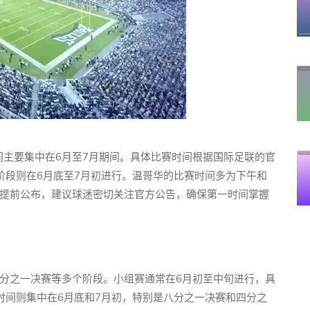
间主要集中在6月至7月期间。具体比赛时间根据国际足联的官
阶段则在6月底至7月初进行。温哥华的比赛时间多为下午和
提前公布，建议球迷密切关注官方公告，确保第一时间掌握
分之一决赛等多个阶段。小组赛通常在6月初至中旬进行，具
赛时间则集中在6月底和7月初，特别是八分之一决赛和四分之