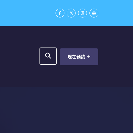
+
现在预约