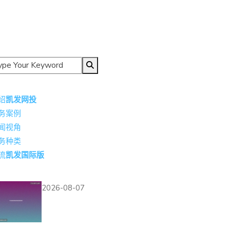
导航
绍
凯发网投
务案例
闻视角
务种类
流
凯发国际版
热门资讯
2026-08-07
AG贵宾厅游戏中心为
世界杯球迷打造沉浸式