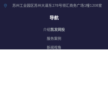
苏州工业园区苏州大道东278号领汇商务广场1幢1208室
导航
介绍
凯发网投
服务案例
新闻视角
服务种类
交流
凯发国际版
网站地图
SiteMap
邮箱订阅