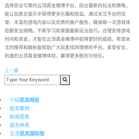
选择安全可靠的云顶真金赌博平台，结合最新的玩法和策略，
能让玩家在娱乐中获得更多乐趣和收益。通过关注平台的信
誉、丰富的游戏内容以及优质的客户服务，确保每一次游戏体
验都安全顺畅。不断学习和掌握最新玩法技巧，合理安排游戏
时间和资金，才能在云顶真金赌博中取得更好的成绩。希望本
文的推荐和解析能帮助广大玩家找到理想的平台，享受安全、
刺激的云顶真金赌博体验，赢得更多胜利与快乐。
上一篇
导航
介绍
凯发网投
服务案例
新闻视角
服务种类
交流
凯发国际版