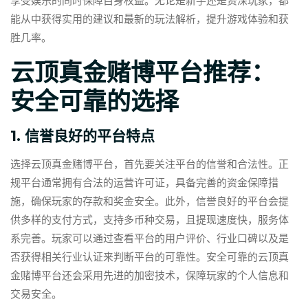
享受娱乐的同时保障自身权益。无论是新手还是资深玩家，都
能从中获得实用的建议和最新的玩法解析，提升游戏体验和获
胜几率。
云顶真金赌博平台推荐：
安全可靠的选择
1. 信誉良好的平台特点
选择云顶真金赌博平台，首先要关注平台的信誉和合法性。正
规平台通常拥有合法的运营许可证，具备完善的资金保障措
施，确保玩家的存款和奖金安全。此外，信誉良好的平台会提
供多样的支付方式，支持多币种交易，且提现速度快，服务体
系完善。玩家可以通过查看平台的用户评价、行业口碑以及是
否获得相关行业认证来判断平台的可靠性。安全可靠的云顶真
金赌博平台还会采用先进的加密技术，保障玩家的个人信息和
交易安全。