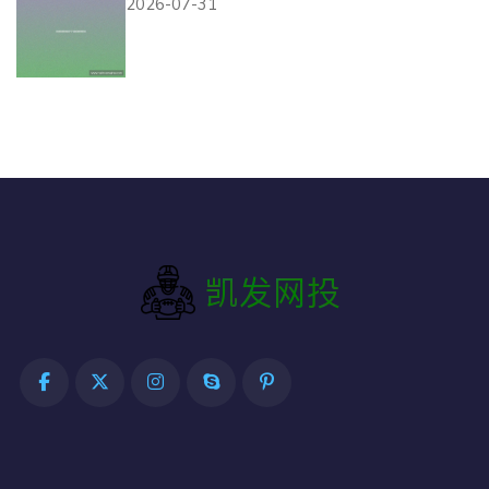
2026-07-31
获取沙特对阵西班牙世界杯赛
程表PDF，了解比赛时间和赛
程安排指南