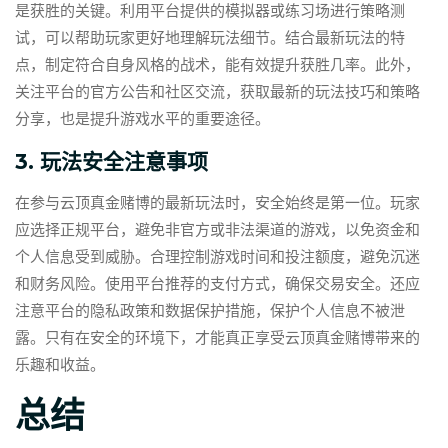
是获胜的关键。利用平台提供的模拟器或练习场进行策略测
试，可以帮助玩家更好地理解玩法细节。结合最新玩法的特
点，制定符合自身风格的战术，能有效提升获胜几率。此外，
关注平台的官方公告和社区交流，获取最新的玩法技巧和策略
分享，也是提升游戏水平的重要途径。
3. 玩法安全注意事项
在参与云顶真金赌博的最新玩法时，安全始终是第一位。玩家
应选择正规平台，避免非官方或非法渠道的游戏，以免资金和
个人信息受到威胁。合理控制游戏时间和投注额度，避免沉迷
和财务风险。使用平台推荐的支付方式，确保交易安全。还应
注意平台的隐私政策和数据保护措施，保护个人信息不被泄
露。只有在安全的环境下，才能真正享受云顶真金赌博带来的
乐趣和收益。
总结