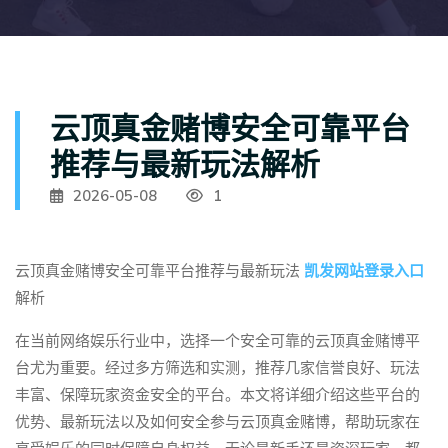
云顶真金赌博安全可靠平台
推荐与最新玩法解析
2026-05-08
1
云顶真金赌博安全可靠平台推荐与最新玩法
凯发网站登录入口
解析
在当前网络娱乐行业中，选择一个安全可靠的云顶真金赌博平
台尤为重要。经过多方筛选和实测，推荐几家信誉良好、玩法
丰富、保障玩家资金安全的平台。本文将详细介绍这些平台的
优势、最新玩法以及如何安全参与云顶真金赌博，帮助玩家在